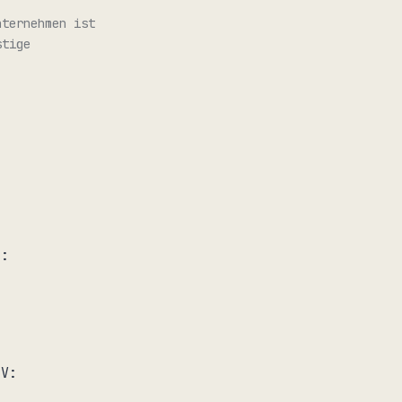
ternehmen ist
stige
z:
tV: