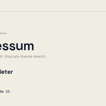
aben
essum
DG (Digitale-Dienste-Gesetz).
ieter
ße 25