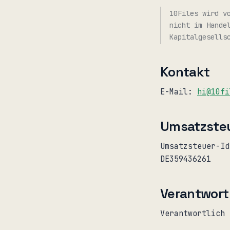
10Files
wird v
nicht im Hande
Kapitalgesells
Kontakt
E-Mail:
hi@10fi
Umsatzsteu
Umsatzsteuer-Id
DE359436261
Verantwortl
Verantwortlich 