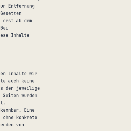
zur Entfernung
 Gesetzen
h erst ab dem
 Bei
iese Inhalte
ren Inhalte wir
lte auch keine
ts der jeweilige
n Seiten wurden
ft.
rkennbar. Eine
h ohne konkrete
werden von