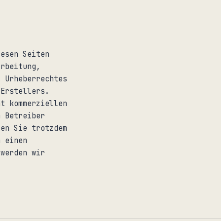
.
iesen Seiten
arbeitung,
s Urheberrechtes
 Erstellers.
ht kommerziellen
m Betreiber
ten Sie trotzdem
m einen
 werden wir